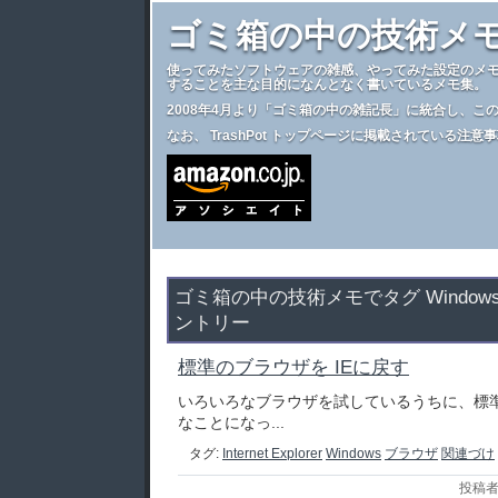
ゴミ箱の中の技術メ
使ってみたソフトウェアの雑感、やってみた設定のメ
することを主な目的になんとなく書いているメモ集。
2008年4月より
「ゴミ箱の中の雑記長」
に統合し、こ
なお、
TrashPot トップページ
に掲載されている注意事
ゴミ箱の中の技術メモでタグ Windo
ントリー
標準のブラウザを IEに戻す
いろいろなブラウザを試しているうちに、標
なことになっ...
タグ:
Internet Explorer
Windows
ブラウザ
関連づけ
投稿者: