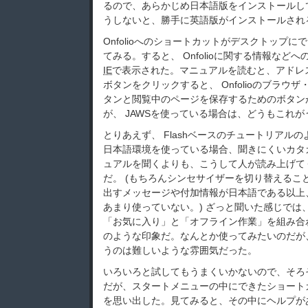
るので、あらかじめ日本語版をインストールして
うしないと、勝手に英語版がインストールされ
Onfolioへのショートカットがデスクトップ
てみる。すると、 Onfolioに関する情報など
IE
で表示された。マニュアルを読むと、アドレスバー
ボタンをクリックすると、 Onfolioのブラウ
タンと閲覧中のページを保存するためのボタン
が、 JAWSを使っている場合は、どうもこれ
とりあえず、 Flashベースのチュートリアル
日本語環境を使っている場合、聞きにくいカタ
ュアルを聞くよりも、こうして人が読み上げて
だ。 (もちろんシンセサイザーを切り替えること
出すメッセージや付加情報が日本語である以上
あまり使っていない。) ざっと聞いた感じでは
「お気に入り」と「オフライン作業」を組み合
のような印象だ。なんとか使ってみたいのだが、
うのは難しいような雰囲気だった。
いろいろと試してもうまくいかないので、そろ
だが、スタートメニューの中にできたショート
を思い出した。見てみると、その中にヘルプが