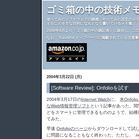
ゴミ箱の中の技術メ
使ってみたソフトウェアの雑感、やってみた設定のメ
することを主な目的になんとなく書いているメモ集。
2008年4月より
「ゴミ箱の中の雑記長」
に統合し、こ
なお、
TrashPot トップページ
に掲載されている注意事
2004年3月22日 (月)
[Software Review]: Onfolioを試す
2004年3月17日の
Internet Watch
に、
米Onfo
なWeb情報管理ソフト
という記事があった。閲覧
どをスマートに管理できるもののようで、結構
てみた。
早速
Onfolioのページ
からダウンロードして試
に問題になることもなく終わった。ただし、 .net f