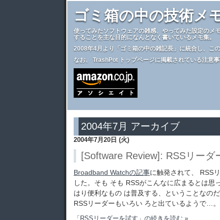
ゴミ箱の中の技術メ
使ってみたソフトウェアの雑感、やってみた設定のメ
することを主な目的になんとなく書いているメモ集。
2008年4月より
「ゴミ箱の中の雑記長」
に統合し、こ
なお、
TrashPot トップページ
に掲載されている注意事
2004年7月 アーカイブ
2004年7月20日 (火)
[Software Review]: RSSリ
Broadband Watchの記事
に触発されて、 RSS
した。そも そも RSSがこんなに広まるとは
はり便利なもの は普及する、ということなの
RSSリーダーもいろい ろと出ているようで…。
「RSSリーダーを試す」の続きを読む »