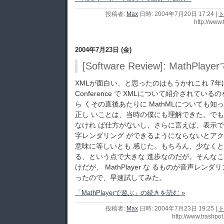
投稿者:
Max
日時: 2004年7月20日 17:24
|
ト
http://www.
2004年7月23日 (金)
[Software Review]: MathPlay
XMLが面白い、と思ったのはもうかれこれ 7年
Conference で XMLについて紹介されて
ら くその直後あたりに MathMLについても
正し いことは、当時の僕にも理解できた。で
なけれ ば仕方がないし、さらに言えば、表示で
字レンダリング ができるようにならないとア
意味に等しいとも 感じた。もちろん、少なく
る、という点で大きな 進歩なのだが。そんな
けだが、 MathPlayer な るものが音声レ
ったので、早速試してみた。
「MathPlayerで遊ぶ」の続きを読む »
投稿者:
Max
日時: 2004年7月23日 19:25
|
ト
http://www.trashpo