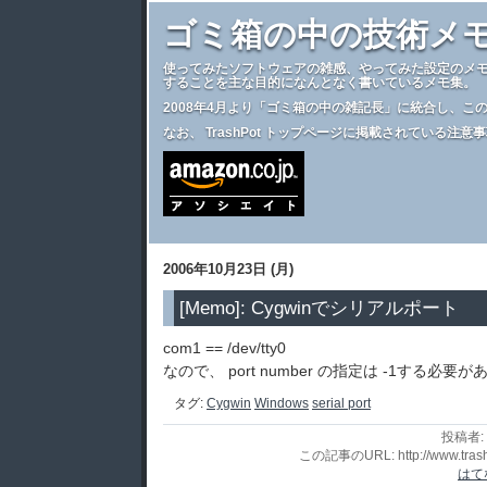
ゴミ箱の中の技術メ
使ってみたソフトウェアの雑感、やってみた設定のメ
することを主な目的になんとなく書いているメモ集。
2008年4月より
「ゴミ箱の中の雑記長」
に統合し、こ
なお、
TrashPot トップページ
に掲載されている注意事
2006年10月23日 (月)
[Memo]: Cygwinでシリアルポート
com1 == /dev/tty0
なので、 port number の指定は -1する必
タグ:
Cygwin
Windows
serial port
投稿者:
この記事のURL: http://www.trashpo
はて