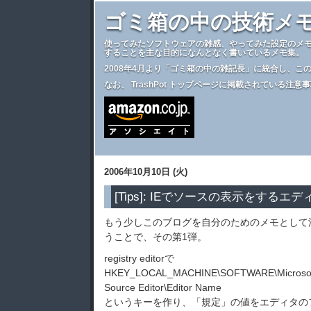
ゴミ箱の中の技術メ
使ってみたソフトウェアの雑感、やってみた設定のメ
することを主な目的になんとなく書いているメモ集。
2008年4月より
「ゴミ箱の中の雑記長」
に統合し、こ
なお、
TrashPot トップページ
に掲載されている注意事
2006年10月10日 (火)
[Tips]: IEでソースの表示をするエ
もう少しこのブログを自分のためのメモとして
うことで、その第1弾。
registry editorで
HKEY_LOCAL_MACHINE\SOFTWARE\Microsoft\I
Source Editor\Editor Name
というキーを作り、「規定」の値をエディタの